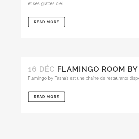
et ses grattes ciel....
READ MORE
16 DÉC
FLAMINGO ROOM BY 
Flamingo by Tasha’s est une chaîne de restaurants disp
READ MORE