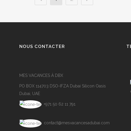
NOUS CONTACTER
T
MES VACANCES À DBX
PO BOX 114703 DSO-IFZA Dubai Silicon Oasis
Dubai, UAE
+971 50 62 11 791
contact@mesvacancesadubai.com