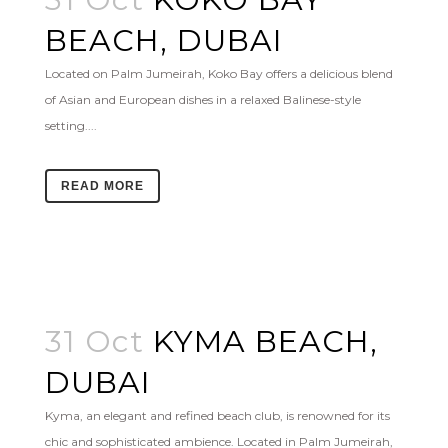
BEACH, DUBAI
Located on Palm Jumeirah, Koko Bay offers a delicious blend
of Asian and European dishes in a relaxed Balinese-style
setting....
READ MORE
31 Oct
KYMA BEACH,
DUBAI
Kyma, an elegant and refined beach club, is renowned for its
chic and sophisticated ambience. Located in Palm Jumeirah,