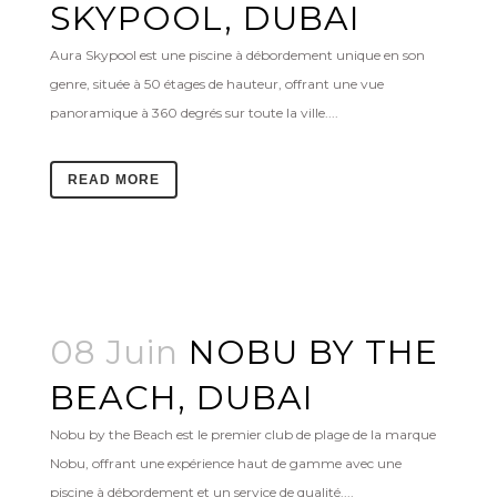
SKYPOOL, DUBAI
Aura Skypool est une piscine à débordement unique en son
genre, située à 50 étages de hauteur, offrant une vue
panoramique à 360 degrés sur toute la ville....
READ MORE
08 Juin
NOBU BY THE
BEACH, DUBAI
Nobu by the Beach est le premier club de plage de la marque
Nobu, offrant une expérience haut de gamme avec une
piscine à débordement et un service de qualité....