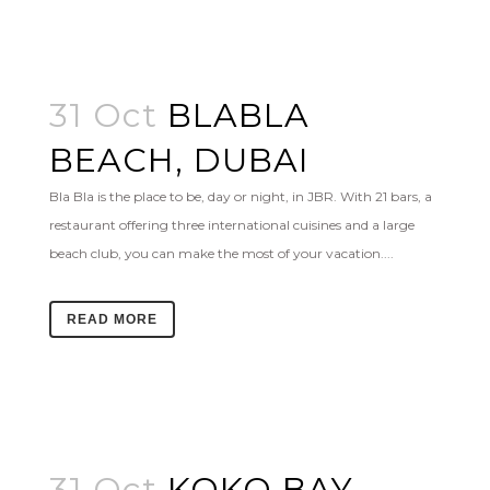
31 Oct
BLABLA
BEACH, DUBAI
Bla Bla is the place to be, day or night, in JBR. With 21 bars, a
restaurant offering three international cuisines and a large
beach club, you can make the most of your vacation....
READ MORE
31 Oct
KOKO BAY