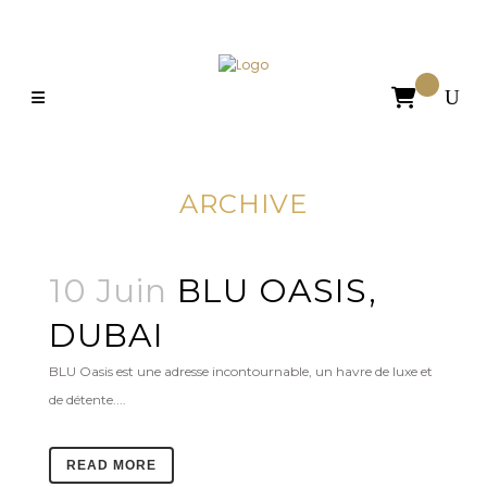

ARCHIVE
10 Juin
BLU OASIS,
DUBAI
BLU Oasis est une adresse incontournable, un havre de luxe et
de détente....
READ MORE