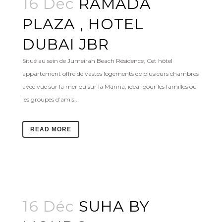
16 Déc
RAMADA
PLAZA , HOTEL
DUBAI JBR
Situé au sein de Jumeirah Beach Résidence, Cet hôtel
appartement offre de vastes logements de plusieurs chambres
avec vue sur la mer ou sur la Marina, idéal pour les familles ou
les groupes d’amis...
READ MORE
16 Déc
SUHA BY