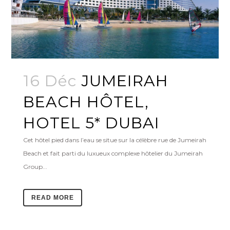
16 Déc
JUMEIRAH
BEACH HÔTEL,
HOTEL 5* DUBAI
Cet hôtel pied dans l’eau se situe sur la célèbre rue de Jumeirah
Beach et fait parti du luxueux complexe hôtelier du Jumeirah
Group...
READ MORE