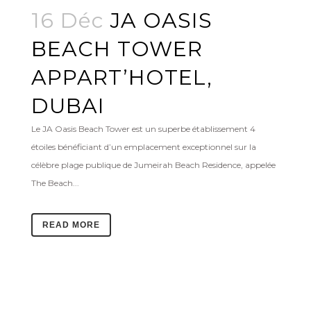
16 Déc
JA OASIS
BEACH TOWER
APPART’HOTEL,
DUBAI
Le JA Oasis Beach Tower est un superbe établissement 4
étoiles bénéficiant d’un emplacement exceptionnel sur la
célèbre plage publique de Jumeirah Beach Residence, appelée
The Beach...
READ MORE