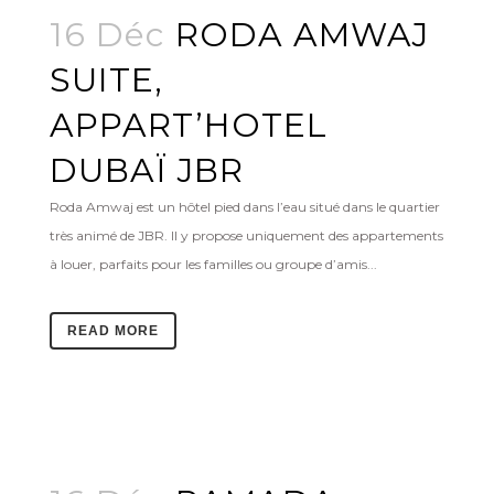
16 Déc
RODA AMWAJ
SUITE,
APPART’HOTEL
DUBAÏ JBR
Roda Amwaj est un hôtel pied dans l’eau situé dans le quartier
très animé de JBR. Il y propose uniquement des appartements
à louer, parfaits pour les familles ou groupe d’amis...
READ MORE