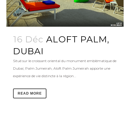
16 Déc
ALOFT PALM,
DUBAI
Situé sur le croissant oriental du monument emblématique de
Dubaï, Palm Jumeirah, Aloft Palm Jumeirah apporte une
expérience de vie distincte à la région...
READ MORE