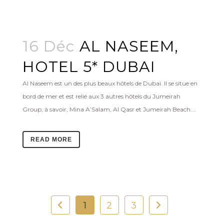
16 Déc
AL NASEEM,
HOTEL 5* DUBAI
Al Naseem est un des plus beaux hôtels de Dubaï. Il se situe en
bord de mer et est relié aux 3 autres hôtels du Jumeirah
Group, à savoir, Mina A’Salam, Al Qasr et Jumeirah Beach....
READ MORE
1
2
3