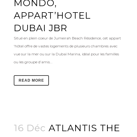
MONDO,
APPART’HOTEL
DUBAI JBR
Situé en plein coeur de Jumeirah Beach Résidence, cet appart
‘hôtel offre de vastes logements de plusieurs chambres avec
vue sur la mer ou sur la Dubaï Marina, idéal pour les familles
ou les groupe d’amis...
READ MORE
16 Déc
ATLANTIS THE