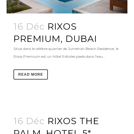
16 Déc
RIXOS
PREMIUM, DUBAI
Situé dans le célèbre quartier de Jumeirah Beach Residence, le
Rixos Premium est un hôtel 5 étoiles pieds dans l’eau...
READ MORE
16 Déc
RIXOS THE
PALM, HOTEL 5*