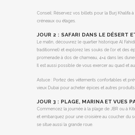
Conseil: Réservez vos billets pour la Burj Khalifa à l
créneaux ou étages.
JOUR 2 : SAFARI DANS LE DÉSERT E
Le matin, découvrez le quartier historique Al Fahid
traditionnel) et explorez les souks de l’or et des é
promenade à dos de chameau, 4×4 dans les dunes, s
Il est aussi possible de vous exercer au quad et au
Astuce : Portez des vêtements confortables et prévo
vieux Dubai pour acheter épices et autres produits
JOUR 3 : PLAGE, MARINA ET VUES
Commencez la journée à la plage de JBR ou à Kite
et embarquez pour une croisière au coucher du so
se situe aussi la grande roue.