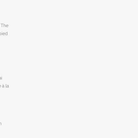
m The
pied
ai
 à la
n