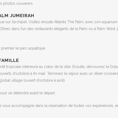
es photos souvenirs.
PALM JUMEIRAH
 sur l’archipel. Visitez ensuite Atlantis The Palm, avec son aquariu
Dînez dans l’un des restaurants élégants de la Palm ou à Palm West, 
n premier le parc aquatique
 FAMILLE
 tropicale intérieure au cœur de la ville. Ensuite, découvrez le Dub
verts d’octobre à fin mai). Terminez le séjour avec un dîner-croisière
obal village (ouvert d’octobre à avril).
 pour se détendre avant le départ.
baï vous accompagne dans la réservation de toutes vos expériences, e