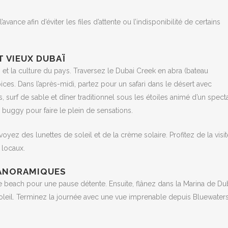
’avance afin d’éviter les files d’attente ou l’indisponibilité de certains
T VIEUX DUBAÏ
i et la culture du pays. Traversez le Dubai Creek en abra (bateau
pices. Dans l’après-midi, partez pour un safari dans le désert avec
urf de sable et dîner traditionnel sous les étoiles animé d’un specta
 buggy pour faire le plein de sensations.
yez des lunettes de soleil et de la crème solaire. Profitez de la visi
 locaux.
 PANORAMIQUES
 beach pour une pause détente. Ensuite, flânez dans la Marina de Du
leil. Terminez la journée avec une vue imprenable depuis Bluewater