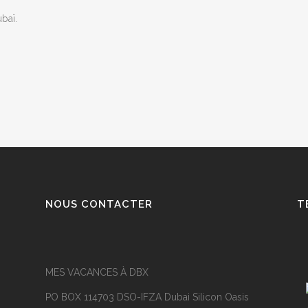
baï.
NOUS CONTACTER
T
MES VACANCES À DBX
PO BOX 114703 DSO-IFZA Dubai Silicon Oasis