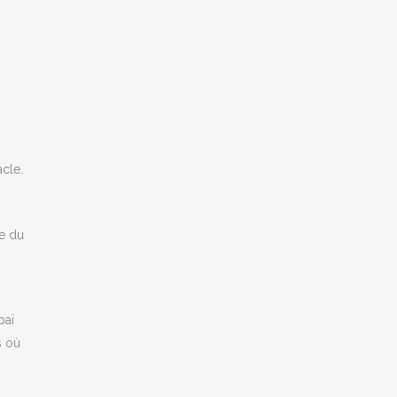
cle.
te du
baï
s où