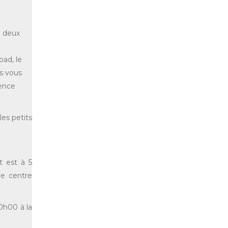
e deux
oad, le
us vous
lence
es petits
t est à 5
re centre
0h00 à la