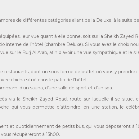
bres de différentes catégories allant de la Deluxe, à la suite d
quipées, leur vue quant à elle donne, soit sur la Sheikh Zayed R
o interne de l’hôtel (chambre Deluxe). Si vous avez le choix no
e sur le Burj Al Arab, afin d’avoir une vue sympathique et le si
 restaurants, dont un sous forme de buffet où vous y prendrez l
ec chicha situé dans le patio de l’hôtel.
hammam, d’un sauna, d’une salle de sport et d’un spa.
ès via la Sheikh Zayed Road, route sur laquelle il se situe, e
che qui vous permettra d’atteindre, en une station, le célèb
tement et quotidiennement de petits bus, qui vous déposeront à 1
t vous récupèreront à 15h00.