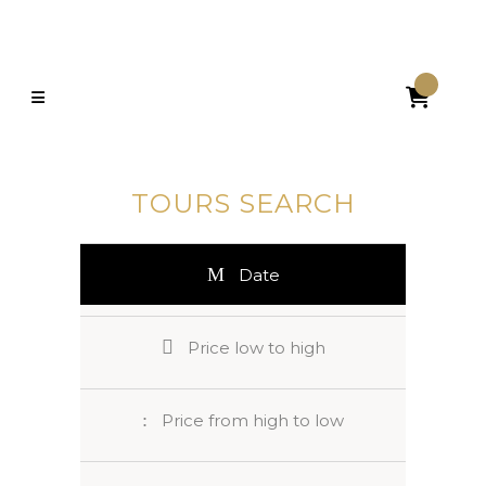

TOURS SEARCH
Date
Price low to high
Price from high to low