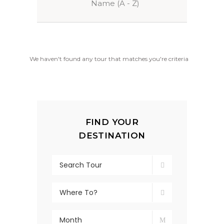
Name (A - Z)
We haven't found any tour that matches you're criteria
FIND YOUR
DESTINATION