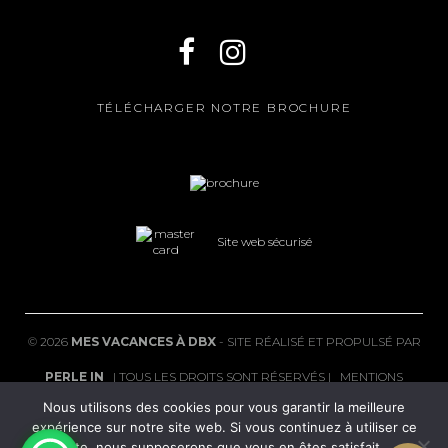
TÉLÉCHARGER NOTRE BROCHURE
Site web sécurisé
©
2026
MES VACANCES À DBX
- SITE RÉALISÉ ET PROPULSÉ PAR
PERLE IN
| TOUS LES DROITS SONT RÉSERVÉS |
MENTIONS
Nous utilisons des cookies pour vous garantir la meilleure
LÉGALES
|
FAQ
expérience sur notre site web. Si vous continuez à utiliser ce
POLITIQUE DE CONFIDENTIALITÉ
|
CGV
|
CONDITIONS DE
site, nous supposerons que vous en êtes satisfait.