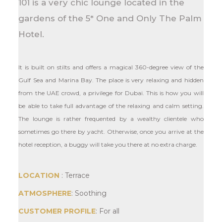
101 is a very chic lounge located in the
gardens of the 5* One and Only The Palm
Hotel.
It is built on stilts and offers a magical 360-degree view of the
Gulf Sea and Marina Bay. The place is very relaxing and hidden
from the UAE crowd, a privilege for Dubai. This is how you will
be able to take full advantage of the relaxing and calm setting.
The lounge is rather frequented by a wealthy clientele who
sometimes go there by yacht. Otherwise, once you arrive at the
hotel reception, a buggy will take you there at no extra charge.
LOCATION
: Terrace
ATMOSPHERE
: Soothing
CUSTOMER PROFILE
: For all