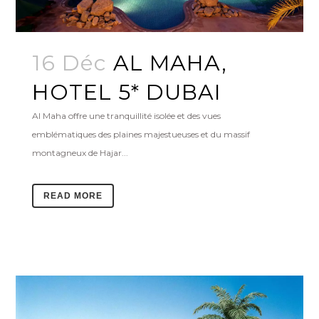
16 Déc
AL MAHA,
HOTEL 5* DUBAI
Al Maha offre une tranquillité isolée et des vues
emblématiques des plaines majestueuses et du massif
montagneux de Hajar...
READ MORE