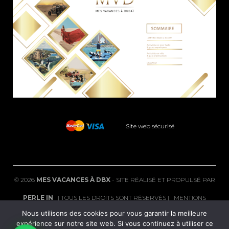
Site web sécurisé
©
2026
MES VACANCES À DBX
- SITE RÉALISÉ ET PROPULSÉ PAR
PERLE IN
| TOUS LES DROITS SONT RÉSERVÉS |
MENTIONS
Nous utilisons des cookies pour vous garantir la meilleure
LÉGALES
|
FAQ
expérience sur notre site web. Si vous continuez à utiliser ce