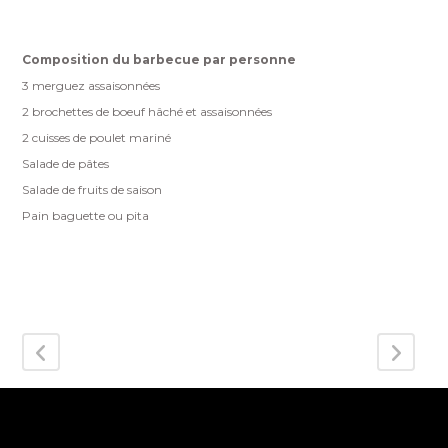
Composition du barbecue par personne
3 merguez assaisonnées
2 brochettes de boeuf hâché et assaisonnées
2 cuisses de poulet mariné
Salade de pâtes
Salade de fruits de saison
Pain baguette ou pita