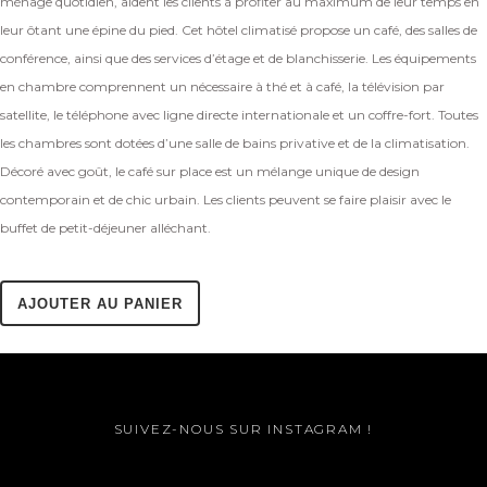
ménage quotidien, aident les clients à profiter au maximum de leur temps en
leur ôtant une épine du pied. Cet hôtel climatisé propose un café, des salles de
conférence, ainsi que des services d’étage et de blanchisserie. Les équipements
en chambre comprennent un nécessaire à thé et à café, la télévision par
satellite, le téléphone avec ligne directe internationale et un coffre-fort. Toutes
les chambres sont dotées d’une salle de bains privative et de la climatisation.
Décoré avec goût, le café sur place est un mélange unique de design
contemporain et de chic urbain. Les clients peuvent se faire plaisir avec le
buffet de petit-déjeuner alléchant.
AJOUTER AU PANIER
SUIVEZ-NOUS SUR INSTAGRAM !