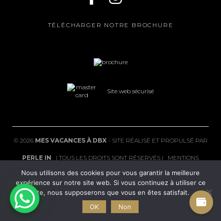
TÉLÉCHARGER NOTRE BROCHURE
Site web sécurisé
©
2026
MES VACANCES À DBX
- SITE RÉALISÉ ET PROPULSÉ PAR
PERLE IN
| TOUS LES DROITS SONT RÉSERVÉS |
MENTIONS
Nous utilisons des cookies pour vous garantir la meilleure
LÉGALES
|
FAQ
expérience sur notre site web. Si vous continuez à utiliser ce
POLITIQUE DE CONFIDENTIALITÉ
|
CGV
|
CONDITIONS DE
site, nous supposerons que vous en êtes satisfait.
OK
Non
REMBOURSEMENT