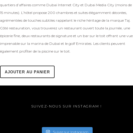
quartiers d’affaires comme Dubai Internet City et Dubai Media City (moins de
15 minutes). L’hôtel propose 200 chambres et suites élégamment décorées,
agrémentées de touches subtiles rappelant le riche héritage de la marque Taj.
Côté restauration, vous trouverez un restaurant ouvert toute la journée, une
épicerie fine, deux restaurants de signature et un bar sur le toit offrant une vue
imprenable sur la marina de Dubaï et le golf Emirates. Les clients peuvent
également profiter de la piscine sur le toit.
AJOUTER AU PANIER
SUIVEZ-NOUS SUR INSTAGRAM !
Suivre sur Instagram