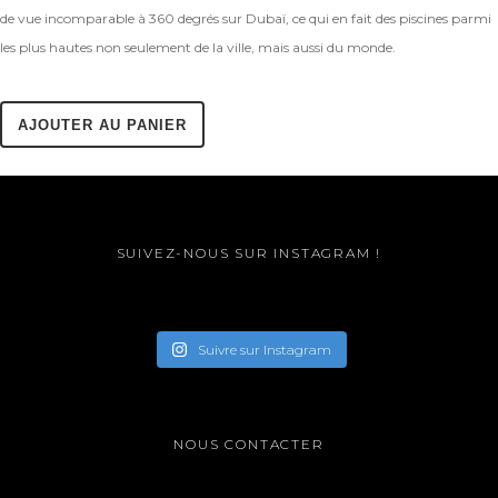
de vue incomparable à 360 degrés sur Dubaï, ce qui en fait des piscines parmi
les plus hautes non seulement de la ville, mais aussi du monde.
AJOUTER AU PANIER
SUIVEZ-NOUS SUR INSTAGRAM !
Suivre sur Instagram
NOUS CONTACTER