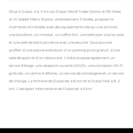
Situé à Dubaï, à 6, 9 km du Dubai World Trade Centre, le S19 Hotel
at Al Jaddaf Metro Station, établissement 3 étoiles, propose 94
chambres climatisées avec des équipements tels qu’une armoire,
une bouilloire, un minibar, un coffre-fort, une télévision à écran plat
et une salle de bains privative avec une douche. Vous pourrez
profiter d’une piscine extérieure, d’un parking privé gratuit, d’une
salle de sport et d’un restaurant. L’hôtel propose également un
service d’étage, une réception ouverte 24h/24, une connexion Wi-Fi
gratuite, un centre d’affaires, un service de conciergerie et un service
de change. La fontaine de Dubaï est à 8 km et le Dubai Mall à 8, 2
km. L’aéroport international de Dubaï est à 6 km.