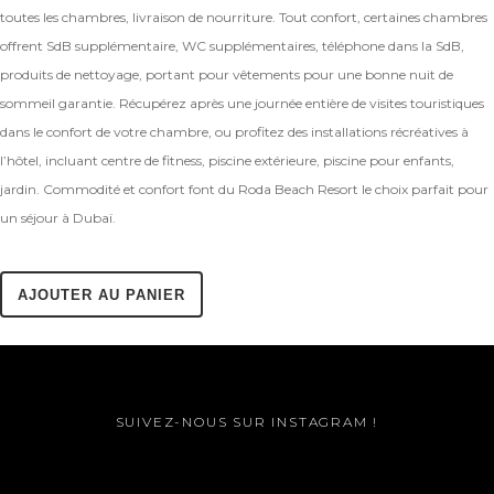
toutes les chambres, livraison de nourriture. Tout confort, certaines chambres
offrent SdB supplémentaire, WC supplémentaires, téléphone dans la SdB,
produits de nettoyage, portant pour vêtements pour une bonne nuit de
sommeil garantie. Récupérez après une journée entière de visites touristiques
dans le confort de votre chambre, ou profitez des installations récréatives à
l’hôtel, incluant centre de fitness, piscine extérieure, piscine pour enfants,
jardin. Commodité et confort font du Roda Beach Resort le choix parfait pour
un séjour à Dubaï.
AJOUTER AU PANIER
SUIVEZ-NOUS SUR INSTAGRAM !