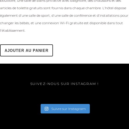
bouilloire, une salle de bains privative avec baignoire, des chaussons et des
articles de toilette gratuits sont fournis dans chaque chambre. L’hôtel dispose
également d’une salle de sport, d’une salle de conférence et d’installations pour
changer les bébés, et une connexion Wi-Fi gratuite est disponible dans tout
l’établissement.
AJOUTER AU PANIER
SUIVEZ-NOUS SUR INSTAGRAM !
Suivre sur Instagram