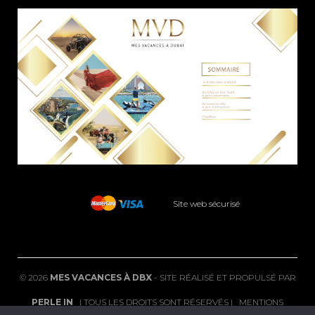
Site web sécurisé
©
2026
MES VACANCES À DBX
- SITE RÉALISÉ ET PROPULSÉ PAR
PERLE IN
| TOUS LES DROITS SONT RÉSERVÉS |
MENTIONS