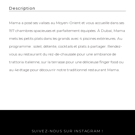
Description
Mama a posé ses valises au Moyen-Orient et vous accueille dans ses
197 chambres spacieuses et parfaitement équipées. À Dubaï, Mama
mets les petits plats dans les grands avec 4 piscines extérieures. Au
programme : soleil, détente, cocktails et plats à partager. Rendez-
vous au restaurant du rez-de-chaussée pour une ambiance de
trattoria italienne, sur la terrasse pour une délicieuse finger food ou
au 4e étage pour découvrir notre traditionnel restaurant Mama.
SUIVEZ-NOUS SUR INSTAGRAM !