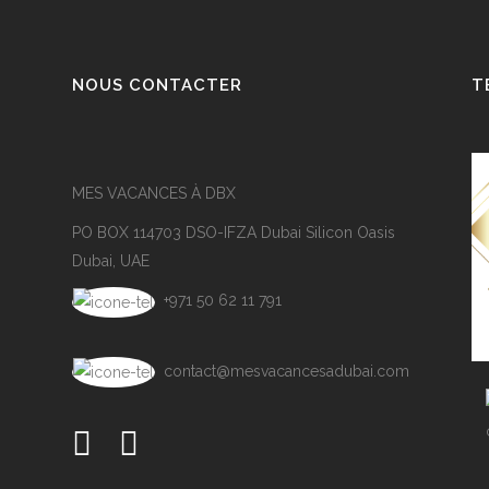
NOUS CONTACTER
T
MES VACANCES À DBX
PO BOX 114703 DSO-IFZA Dubai Silicon Oasis
Dubai, UAE
+971 50 62 11 791
contact@mesvacancesadubai.com