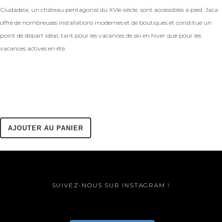
Ciudadela, un château pentagonal du XVIe siècle, sont accessibles à pied. Jaca
offre de nombreuses installations modernes et de boutiques et constitue un
point de départ idéal, tant pour les vacances de ski en hiver que pour les
vacances actives en été.
AJOUTER AU PANIER
SUIVEZ-NOUS SUR INSTAGRAM !