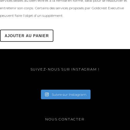
services dédiés au bien-être et à la remise en forme, idéal pour se ressourcer et
entretenir son corps. Certains des services proposés par Goldcrest Executive
peuvent faire l’objet d’un supplément.
AJOUTER AU PANIER
SUIVEZ-NOUS SUR INSTAGRAM !
Suivre sur Instagram
NOUS CONTACTER