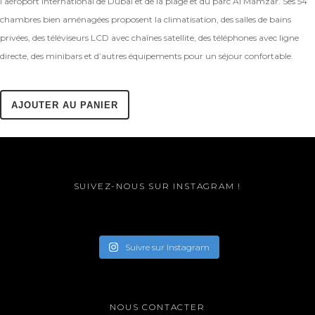
l’aéroport international de Dubai et de la plage et du parc Al Mamzar. Ses 54
chambres bien aménagées proposent la climatisation, des salles de bains
privées, des téléviseurs LCD avec chaînes satellite, des téléphones avec ligne
directe, des minibars et d’autres équipements pour un séjour confortable.
AJOUTER AU PANIER
SUIVEZ-NOUS SUR INSTAGRAM !
Suivre sur Instagram
NOUS CONTACTER