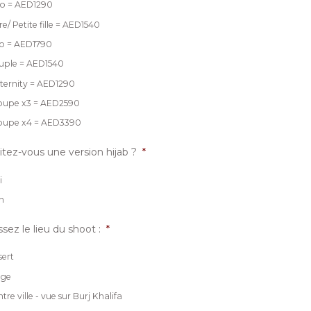
lo = AED1290
e/ Petite fille = AED1540
o = AED1790
uple = AED1540
ternity = AED1290
oupe x3 = AED2590
oupe x4 = AED3390
tez-vous une version hijab ?
*
i
n
ssez le lieu du shoot :
*
sert
age
tre ville - vue sur Burj Khalifa