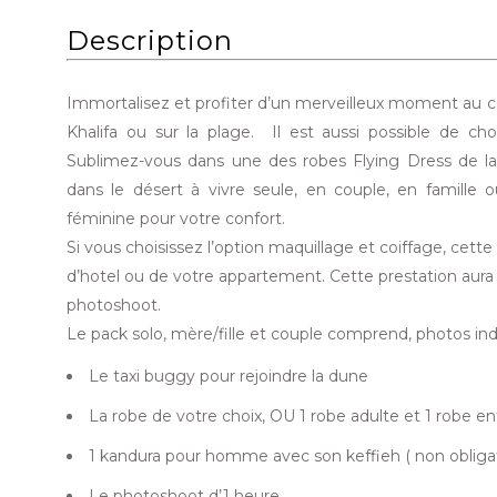
Description
Immortalisez et profiter d’un merveilleux moment au cœu
Khalifa ou sur la plage. Il est aussi possible de choi
Sublimez-vous dans une des robes Flying Dress de la
dans le désert à vivre seule, en couple, en famill
féminine pour votre confort.
Si vous choisissez l’option maquillage et coiffage, cett
d’hotel ou de votre appartement. Cette prestation aura 
photoshoot.
Le pack solo, mère/fille et couple comprend, photos indi
Le taxi buggy pour rejoindre la dune
La robe de votre choix, OU 1 robe adulte et 1 robe en
1 kandura pour homme avec son keffieh ( non obligat
Le photoshoot d’1 heure