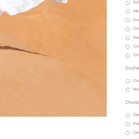
So
Mèr
Du
Co
Ma
Gr
Gr
Souhai
Ou
No
Choisi
De
Pl
Cen