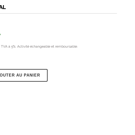
AL
د.
a TVA à 5%. Activité échangeable et remboursable.
OUTER AU PANIER