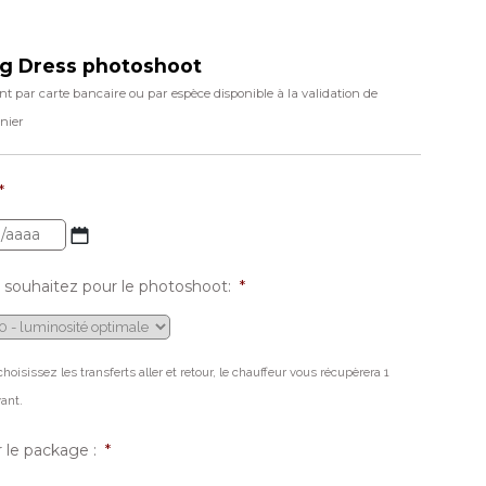
ng Dress photoshoot
t par carte bancaire ou par espèce disponible à la validation de
anier
*
 souhaitez pour le photoshoot:
*
choisissez les transferts aller et retour, le chauffeur vous récupèrera 1
ant.
r le package :
*