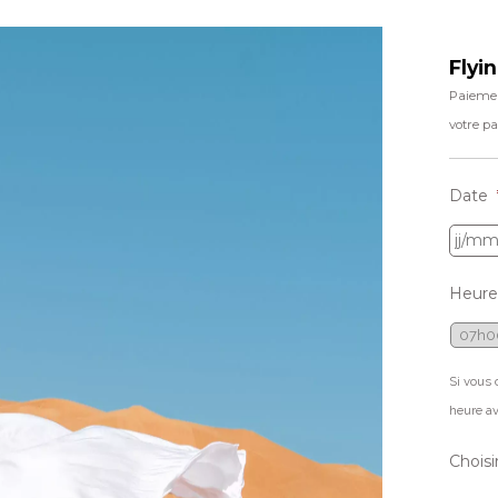
Flyi
Paiemen
votre p
Date
Heure
Si vous 
heure av
Choisi