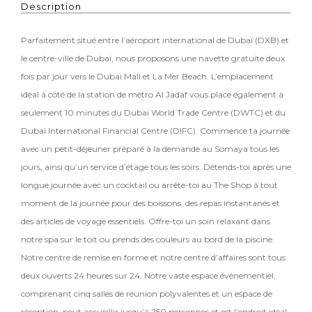
Description
Parfaitement situé entre l’aéroport international de Dubaï (DXB) et
le centre-ville de Dubaï, nous proposons une navette gratuite deux
fois par jour vers le Dubai Mall et La Mer Beach. L’emplacement
idéal à côté de la station de métro Al Jadaf vous place également à
seulement 10 minutes du Dubai World Trade Centre (DWTC) et du
Dubai International Financial Centre (DIFC). Commence ta journée
avec un petit-déjeuner préparé à la demande au Somaya tous les
jours, ainsi qu’un service d’étage tous les soirs. Détends-toi après une
longue journée avec un cocktail ou arrête-toi au The Shop à tout
moment de la journée pour des boissons, des repas instantanés et
des articles de voyage essentiels. Offre-toi un soin relaxant dans
notre spa sur le toit ou prends des couleurs au bord de la piscine.
Notre centre de remise en forme et notre centre d’affaires sont tous
deux ouverts 24 heures sur 24. Notre vaste espace événementiel,
comprenant cinq salles de réunion polyvalentes et un espace de
réception, peut accueillir jusqu’à 250 personnes et est l’endroit idéal