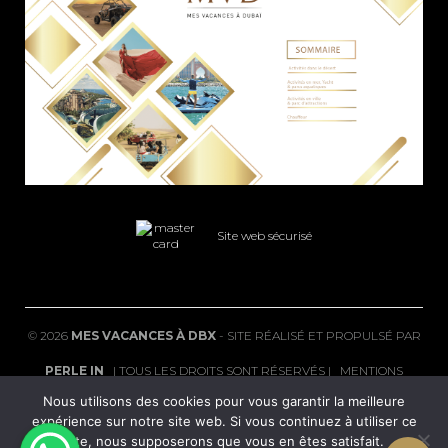
Site web sécurisé
©
2026
MES VACANCES À DBX
- SITE RÉALISÉ ET PROPULSÉ PAR
PERLE IN
| TOUS LES DROITS SONT RÉSERVÉS |
MENTIONS
Nous utilisons des cookies pour vous garantir la meilleure
LÉGALES
|
FAQ
expérience sur notre site web. Si vous continuez à utiliser ce
site, nous supposerons que vous en êtes satisfait.
POLITIQUE DE CONFIDENTIALITÉ
|
CGV
|
CONDITIONS DE