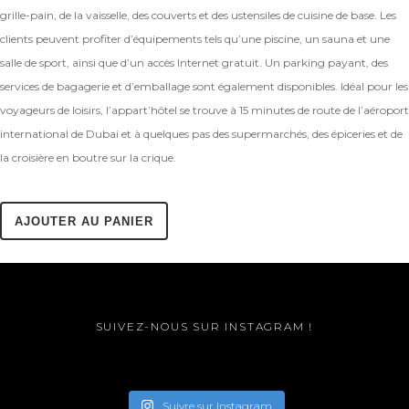
grille-pain, de la vaisselle, des couverts et des ustensiles de cuisine de base. Les
clients peuvent profiter d’équipements tels qu’une piscine, un sauna et une
salle de sport, ainsi que d’un accès Internet gratuit. Un parking payant, des
services de bagagerie et d’emballage sont également disponibles. Idéal pour les
voyageurs de loisirs, l’appart’hôtel se trouve à 15 minutes de route de l’aéroport
international de Dubai et à quelques pas des supermarchés, des épiceries et de
la croisière en boutre sur la crique.
AJOUTER AU PANIER
SUIVEZ-NOUS SUR INSTAGRAM !
Suivre sur Instagram