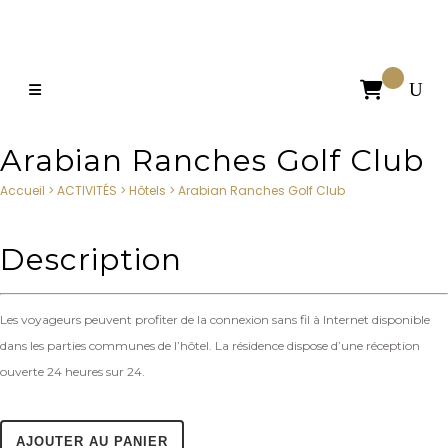

Arabian Ranches Golf Club
Accueil
>
ACTIVITÉS
>
Hôtels
>
Arabian Ranches Golf Club
Description
Les voyageurs peuvent profiter de la connexion sans fil à Internet disponible
dans les parties communes de l’hôtel. La résidence dispose d’une réception
ouverte 24 heures sur 24.
AJOUTER AU PANIER