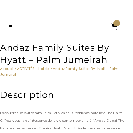

Andaz Family Suites By
Hyatt – Palm Jumeirah
Accueil
>
ACTIVITÉS
>
Hôtels
>
Andaz Family Suites By Hyatt – Palm
Jumeirah
Description
Découvrez les suites familiales 5 étoiles de la résidence hôtelière The Palm.
Offrez-vous la quintessence de la vie contemporaine à l’Andaz Dubai The
Palm – une résidence hôtelière Hyatt. Nos 116 résidences méticuleusement