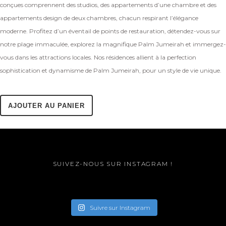
conçues comprennent des studios, des appartements d’une chambre et des
appartements design de deux chambres, chacun respirant l’élégance
moderne. Profitez d’un éventail de points de restauration, détendez-vous sur
notre plage immaculée, explorez la magnifique Palm Jumeirah et immergez-
vous dans les attractions locales. Nos résidences allient à la perfection
sophistication et dynamisme de Palm Jumeirah, pour un style de vie unique.
AJOUTER AU PANIER
SUIVEZ-NOUS SUR INSTAGRAM !
Suivre sur Instagram