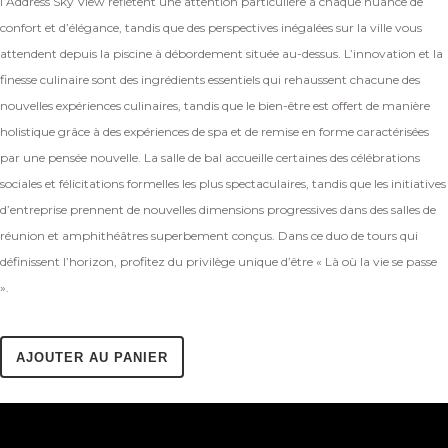
l’Address Sky View reflètent une attention particulière à chaque nuance de
confort et d’élégance, tandis que des perspectives inégalées sur la ville vous
attendent depuis la piscine à débordement située au-dessus. L’innovation et la
finesse culinaire sont des ingrédients essentiels qui rehaussent chacune des
nouvelles expériences culinaires, tandis que le bien-être est offert de manière
holistique grâce à des expériences de spa et de remise en forme caractérisées
par une pensée nouvelle. La salle de bal accueille certaines des célébrations
sociales et félicitations formelles les plus spectaculaires, tandis que les initiatives
d’entreprise prennent de nouvelles dimensions progressives dans des salles de
réunion et amphithéâtres superbement conçus. Dans ce duo de tours qui
définissent l’horizon, profitez du privilège unique d’être « Là où la vie se passe
».
AJOUTER AU PANIER