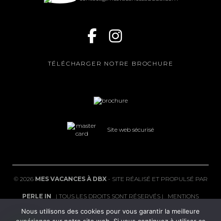
TÉLÉCHARGER NOTRE BROCHURE
Site web sécurisé
©
2026
MES VACANCES À DBX
- SITE RÉALISÉ ET PROPULSÉ PAR
PERLE IN
| TOUS LES DROITS SONT RÉSERVÉS |
MENTIONS
Nous utilisons des cookies pour vous garantir la meilleure
LÉGALES
|
FAQ