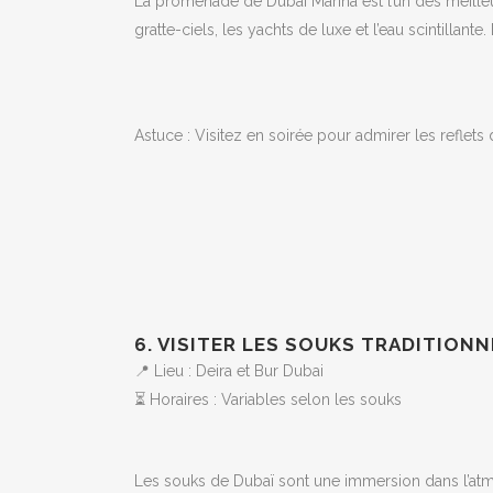
La promenade de Dubai Marina est l’un des meille
gratte-ciels, les yachts de luxe et l’eau scintilla
Astuce : Visitez en soirée pour admirer les reflets d
6. VISITER LES SOUKS TRADITION
📍 Lieu : Deira et Bur Dubai
⏳ Horaires : Variables selon les souks
Les souks de Dubaï sont une immersion dans l’atm