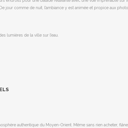
urs endroits pour une balade relaxante avec une vue imprenable sur l
nte. De jour comme de nuit, l’ambiance y est animée et propice aux photo
es lumières de la ville sur l’eau.
NELS
osphère authentique du Moyen-Orient. Même sans rien acheter, flâne